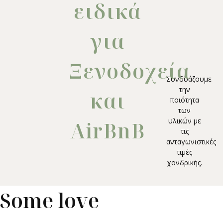
ειδικά
για
Ξενοδοχεία
Συνδυάζουμε
την
και
ποιότητα
των
υλικών με
AirBnB
τις
ανταγωνιστικές
τιμές
χονδρικής.
Some love