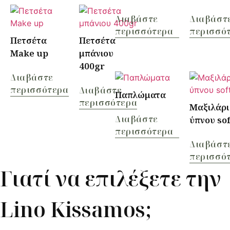
Διαβάστε
Διαβάστ
περισσότερα
περισσό
Πετσέτα
Πετσέτα
Make up
μπάνιου
400gr
Διαβάστε
περισσότερα
Διαβάστε
Παπλώματα
περισσότερα
Μαξιλάρι
Διαβάστε
ύπνου sof
περισσότερα
Διαβάστ
περισσό
Γιατί να επιλέξετε την
Lino Kissamos;