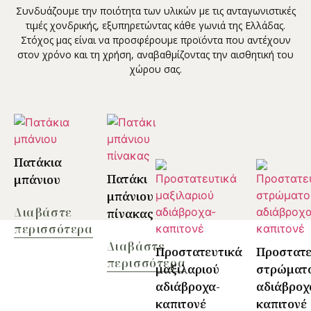
Συνδυάζουμε την ποιότητα των υλικών με τις ανταγωνιστικές
τιμές χονδρικής, εξυπηρετώντας κάθε γωνιά της Ελλάδας.
Στόχος μας είναι να προσφέρουμε προϊόντα που αντέχουν
στον χρόνο και τη χρήση, αναβαθμίζοντας την αισθητική του
χώρου σας.
Πατάκια
Πατάκι
μπάνιου
μπάνιου
Διαβάστε
πίνακας
περισσότερα
Διαβάστε
Προστατευτικά
Προστατε
περισσότερα
μαξιλαριού
στρώματ
αδιάβροχα-
αδιάβροχ
καπιτονέ
καπιτονέ